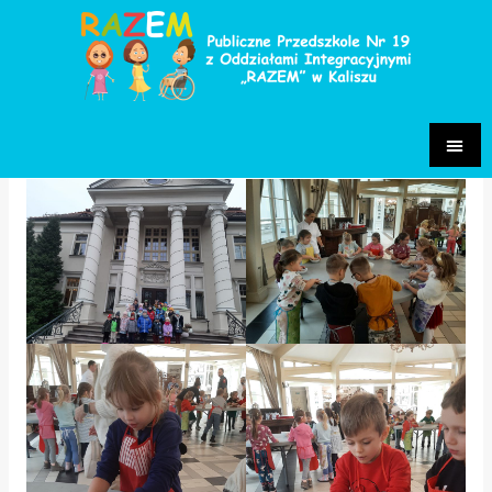
Warsztaty pieczenia pierników
w Pałacu Tłokinia
Archiwum fiołki
/ Przez
Małgorzata Chrastek-Pietrzak