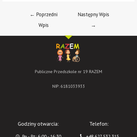
←
Poprzedni
Następny Wpis
Wpis
→
Publiczne Przedszkole nr 19 RAZEM
NIP: 6181033933
Godziny otwarcia:
Telefon:
Pn - Pt: 6:00 - 16:30
+48 627 532 315