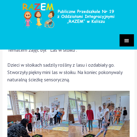
Zajęcia z hortiterapii
Grupa Szafirki 2024/2025
/ Przez
Paulina Sakowska
Nasza grupa Szafirki uczestniczyła w zajęciach hortiterapii.
Tematem zajęć był ” Las w słoiku”.
Dzieci w słoikach sadzily rośliny z lasu i ozdabiały go.
Stworzyły piękny mini las w słoiku. Na koniec pokonywaly
naturalną ścieżkę sensoryczną.