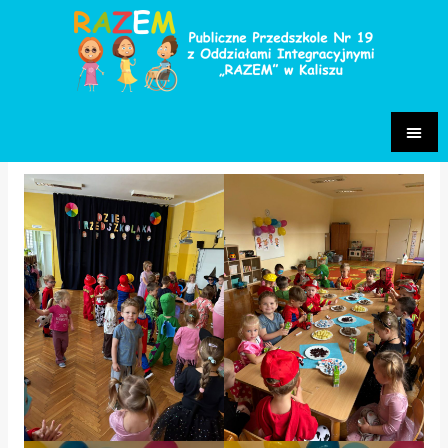
Dzień Przedszkolaka
Grupa Fiołki 2025/2026
/ Przez
Małgorzata Chrastek-
Pietrzak