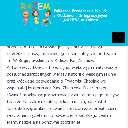
Dzień Głośnego Czytania
Aktualności
/ Przez
Małgorzata Chrastek-Pietrzak
W dniu 29 września 2025r. obchodziliśmy w naszym
przedszkolu Dzień Głośnego Czytania. Z tej okazji
odwiedził naszą placówkę gość specjalny- aktor teatru
im. W. Bogusławskiego w Kaliszu Pan Zbigniew
Antoniewicz. Dzieci z trzech grup wiekowych miały okazję
posłuchać żartobliwych wierszy, historii o wesołym rekinie
oraz krótkiego opowiadania o Fryderyku Chopinie we
wspaniałej interpretacji Pana Zbigniewa. Dzieci miały
również możliwość porozmawiać z aktorem o jego pracy w
teatrze. Na zakończenie spotkania nasz gość został
nagrodzony gromkimi brawami, ale również zaprosił dzieci
wraz z nauczycielami do odwiedzenia kaliskiego teatru.
Mamy nadzieję na ponowne spotkanie!