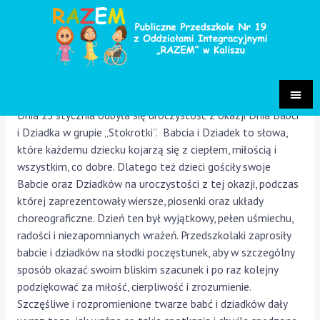
Dzień Babci i Dziadka
Grupa Stokrotki 2025/2026
/ Przez
Małgorzata Chrastek-
Pietrzak
Dnia 23 stycznia odbyła się uroczystość z okazji Dnia Babci
i Dziadka w grupie „Stokrotki”. Babcia i Dziadek to słowa,
które każdemu dziecku kojarzą się z ciepłem, miłością i
wszystkim, co dobre. Dlatego też dzieci gościły swoje
Babcie oraz Dziadków na uroczystości z tej okazji, podczas
której zaprezentowały wiersze, piosenki oraz układy
choreograficzne. Dzień ten był wyjątkowy, pełen uśmiechu,
radości i niezapomnianych wrażeń. Przedszkolaki zaprosiły
babcie i dziadków na słodki poczęstunek, aby w szczególny
sposób okazać swoim bliskim szacunek i po raz kolejny
podziękować za miłość, cierpliwość i zrozumienie.
Szczęśliwe i rozpromienione twarze babć i dziadków dały