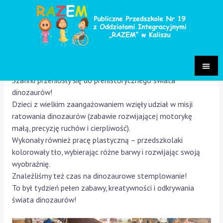
Dinozaury
Grupa Szafirki 2025/2026
/ Przez
Małgorzata Chrastek-
Pietrzak
Szafirki przeniosły się do prehistorycznego świata
dinozaurów!
Dzieci z wielkim zaangażowaniem wzięły udział w misji
ratowania dinozaurów (zabawie rozwijającej motorykę
małą, precyzję ruchów i cierpliwość).
Wykonały również pracę plastyczną – przedszkolaki
kolorowały tło, wybierając różne barwy i rozwijając swoją
wyobraźnię.
Znaleźliśmy też czas na dinozaurowe stemplowanie!
To był tydzień pełen zabawy, kreatywności i odkrywania
świata dinozaurów!