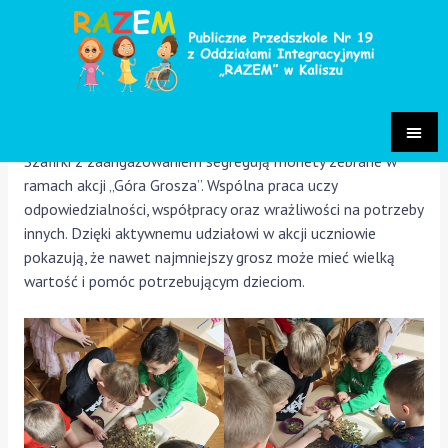
Góra Grosza
Grupa Szafirki 2025/2026
/ Przez
Małgorzata Chrastek-
Pietrzak
Szafirki z zaangażowaniem segregują monety zebrane w
ramach akcji „Góra Grosza”. Wspólna praca uczy
odpowiedzialności, współpracy oraz wrażliwości na potrzeby
innych. Dzięki aktywnemu udziałowi w akcji uczniowie
pokazują, że nawet najmniejszy grosz może mieć wielką
wartość i pomóc potrzebującym dzieciom.