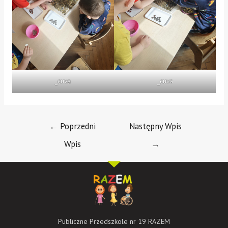
_cuva
_cuva
←
Poprzedni
Następny Wpis
Wpis
→
Publiczne Przedszkole nr 19 RAZEM