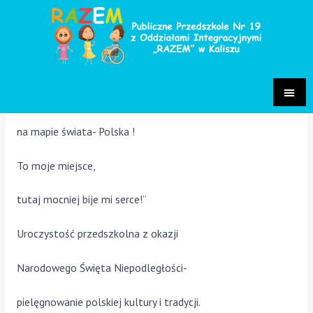
Święto Niepodległości
Aktualności
/ Przez
Paulina Sakowska
„Jest takie miejsce
na mapie świata- Polska !
To moje miejsce,
tutaj mocniej bije mi serce!”
Uroczystość przedszkolna z okazji
Narodowego Święta Niepodległości-
pielęgnowanie polskiej kultury i tradycji.