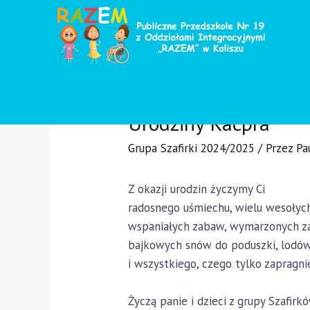
Urodziny Kacpra
Grupa Szafirki 2024/2025
/ Przez
Pa
Z okazji urodzin życzymy Ci
radosnego uśmiechu, wielu wesołych
wspaniałych zabaw, wymarzonych z
bajkowych snów do poduszki, lodów
i wszystkiego, czego tylko zapragni
Życzą panie i dzieci z grupy Szafirk