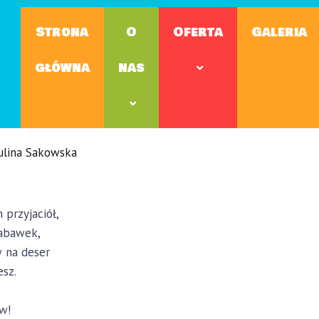
Strona
O
Oferta
Galeria
główna
nas
ulina Sakowska
 przyjaciół,
abawek,
 na deser
esz.
ów!