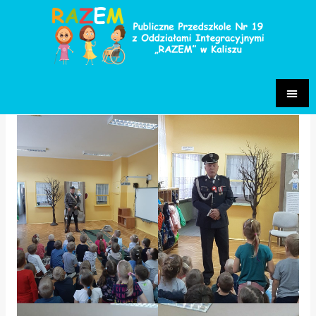
Spotkanie z rekonstruktorem
historycznym
Archiwum fiołki
/ Przez
Małgorzata Chrastek-Pietrzak