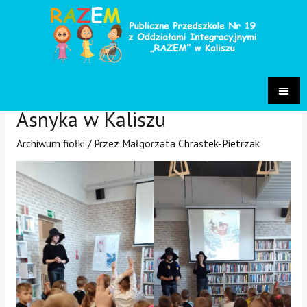
Spotkanie z pisarką, malarką i
ilustratorką Agnieszką Zośko w
Publicznej Bibliotece im. A.
Asnyka w Kaliszu
Archiwum fiołki
/ Przez
Małgorzata Chrastek-Pietrzak