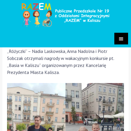
Konkurs wakacyjny „Basia w
Kaliszu”
Grupy Różyczki
/ Przez
Paulina Sakowska
„Różyczki” – Nadia Laskowska, Anna Nadolna i Piotr
Sobczak otrzymali nagrody w wakacyjnym konkursie pt.
„Basia w Kaliszu” organizowanym przez Kancelarię
Prezydenta Miasta Kalisza.