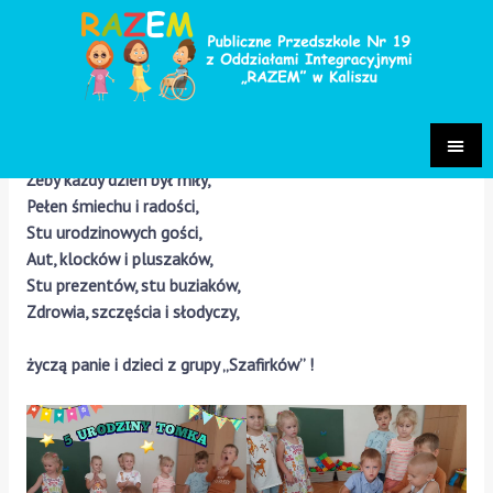
Urodziny Tomka
Grupa Szafirki 2024/2025
/ Przez
Paulina Sakowska
Do zabawy mnóstwa siły,
Żeby każdy dzień był miły,
Pełen śmiechu i radości,
Stu urodzinowych gości,
Aut, klocków i pluszaków,
Stu prezentów, stu buziaków,
Zdrowia, szczęścia i słodyczy,
życzą panie i dzieci z grupy „Szafirków” !