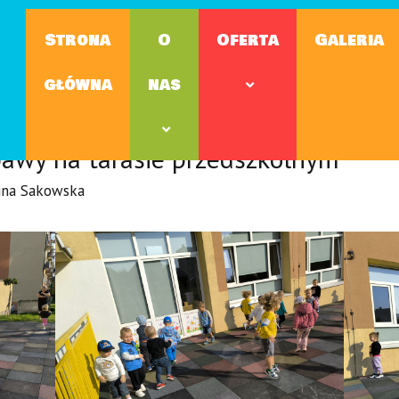
Strona
O
Oferta
Galeria
główna
nas
abawy na tarasie przedszkolnym
ina Sakowska